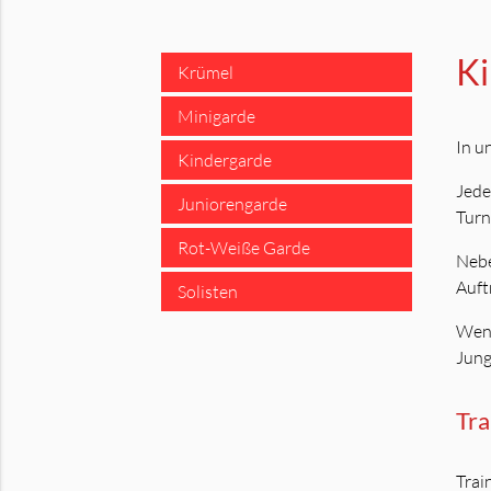
Ki
Krümel
Minigarde
In u
Kindergarde
Jede
Juniorengarde
Turn
Rot-Weiße Garde
Nebe
Auft
Solisten
Wenn
Jung
Tra
Trai