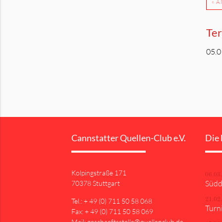
« 
Te
05.0
Cannstatter Quellen-Club e.V.
Die 
Kolpingstraße 171
06.03
Südd
70378 Stuttgart
Tel.: + 49 (0) 711 50 58 068
21.02
Turni
Fax: + 49 (0) 711 50 58 069
Mail: geschaeftsstelle@quellenclub.de