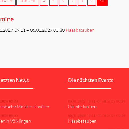
ANFANG
ZURÜCK
4
5
6
7
8
9
10
rmine
1.2027 19:11 – 06.01.2027 00:30
Häsabstauben
letzten News
Die nächsten Events
.2026 09:00
05.01.2027 19:11–06.01.2027 00:30
eutsche Meisterschaften
Häsabstauben
.2026 09:00
05.01.2028 19:11–06.01.2028 00:30
er in Völklingen
Häsabstauben