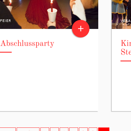
FEIER
VERA
+
Abschlussparty
Ki
St