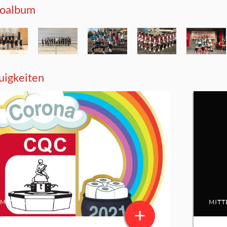
toalbum
igkeiten
MITTEILUNG
MITT
+