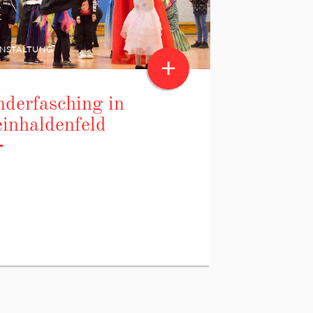
NSTALTUNG
+
nderfasching in
einhaldenfeld